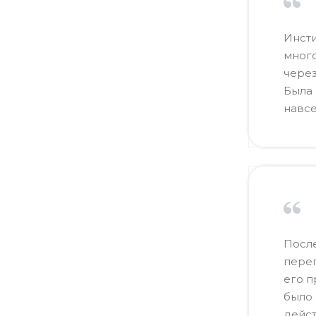
Инсти
много
через
Была 
навсе
После
переп
его 
было 
дейст