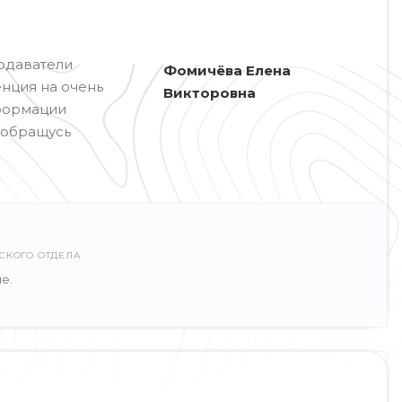
подаватели
Фомичёва Елена
енция на очень
Викторовна
нформации
 обращусь
СКОГО ОТДЕЛА
е.