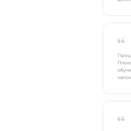
Прош
Плохо
обуче
напом