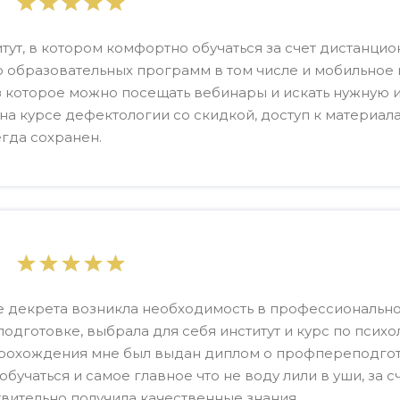
тут, в котором комфортно обучаться за счет дистанци
 образовательных программ в том числе и мобильное
 которое можно посещать вебинары и искать нужную
на курсе дефектологии со скидкой, доступ к материал
гда сохранен.
 декрета возникла необходимость в профессиональн
одготовке, выбрала для себя институт и курс по психо
прохождения мне был выдан диплом о профпереподгот
обучаться и самое главное что не воду лили в уши, за сч
вительно получила качественные знания.