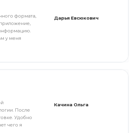
онного формата,
Дарья Евсюкович
 приложение,
 информацию.
ам у меня
ой
Качина Ольга
логии. После
овке. Удобно
ет чего я