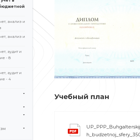
учет в
 бюджетной
ет, анализ и
в
ет, анализ и
ет, аудит и
е - 8
ет, аудит и
е - 4
Учебный план
UP_PPP_Buhgalterskij
изм
h_budzetnoj_sfery_35