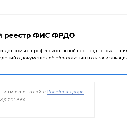
й реестр ФИС ФРДО
и, дипломы о профессиональной переподготовке, свид
дений о документах об образовании и о квалификации
ения можно на сайте
Рособрнадзора
.
64/00647996