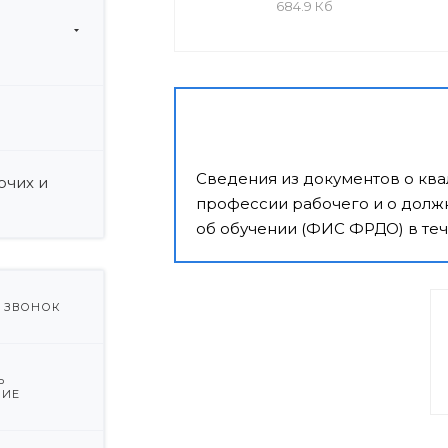
684.9 Кб
и
Сведения из документов о кв
очих и
профессии рабочего и о должн
об обучении (ФИС ФРДО) в теч
Ь ЗВОНОК
Ь
НИЕ