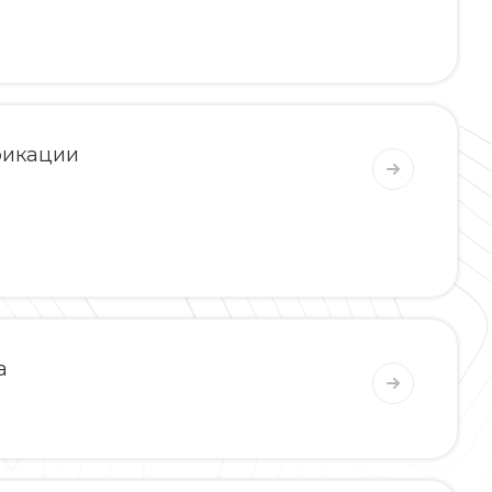
фикации
а