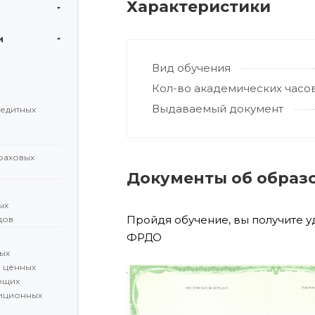
Характеристики
и
Вид обучения
Кол-во академических часо
Выдаваемый документ
редитных
раховых
Документы об образ
ых
Пройдя обучение, вы получите 
дов
ФРДО
ых
а ценных
ющих
иционных