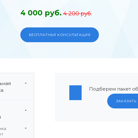
4 000 руб.
4 200 руб.
БЕСПЛАТНАЯ КОНСУЛЬТАЦИЯ
ьная
Подберем пакет об
ка
ЗАКАЗАТЬ
и
ка.
ет