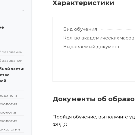
Характеристики
ое
Вид обучения
Кол-во академических часов
Выдаваемый документ
бразовании
бразовании
бной части:
ство
ной
водителя
Документы об образ
сихология
сихология
Пройдя обучение, вы получите у
сихология
ФРДО
сихология