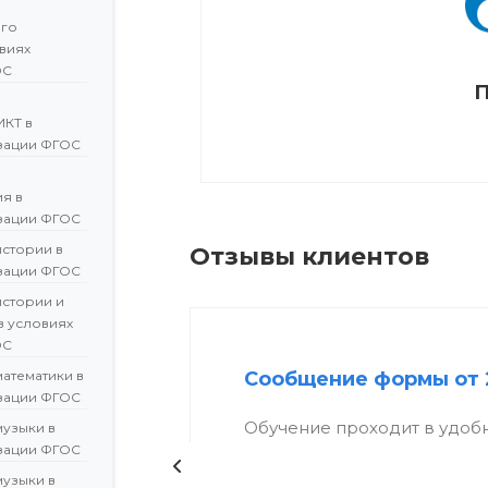
ого
овиях
ОС
П
ИКТ в
зации ФГОС
я в
зации ФГОС
истории в
Отзывы клиентов
зации ФГОС
истории и
в условиях
ОС
атематики в
Сообщение формы от 
зации ФГОС
Обучение проходит в удоб
музыки в
зации ФГОС
музыки в