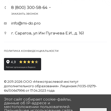
8 (800) 300-58-64
ЗАКАЗАТЬ ЗВОНОК
info@mi-do.pro
г. Саратов, ул Им Пугачева Е.И., д. 161
ПОЛИТИКА КОНФИДЕНЦИАЛЬНОСТИ
© 2011-2026 ООО «Межотраслевой институт
дополнительного образования». Лицензия Л035-01279-
64/00647996 от 17.04.2023 года.
Этот сайт собирает cookie-файлы,
Продолжая использовать наш сайт, вы даете согласие на
данные об IP-адресе и
обработку файлов Cookies и других пользовательских
местоположении пользователей.
данных, в соответствии с
Политикой на обработку
Дальнейшее использование сайта