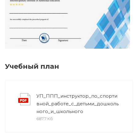
Учебный план
УП_ППП_инструктор_по_спорти
вной_работе_с_детьми_дошколь
ного_и_школьного
687.7 Кб