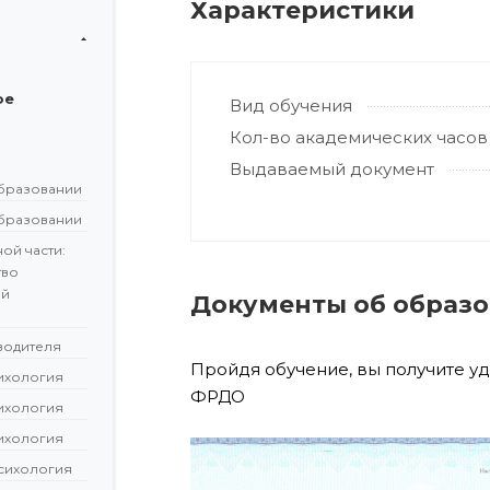
Характеристики
ое
Вид обучения
Кол-во академических часов
Выдаваемый документ
бразовании
бразовании
ой части:
тво
ой
Документы об образ
водителя
Пройдя обучение, вы получите у
сихология
ФРДО
сихология
сихология
сихология