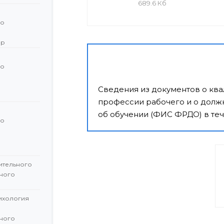
689.6 Кб
го
ор
го
й
Сведения из документов о кв
профессии рабочего и о должн
об обучении (ФИС ФРДО) в теч
го
й
ительного
ного
сихология
ного