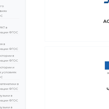
ого
овиях
ОС
АО
ИКТ в
зации ФГОС
я в
зации ФГОС
истории в
зации ФГОС
истории и
в условиях
ОС
атематики в
зации ФГОС
музыки в
зации ФГОС
музыки в