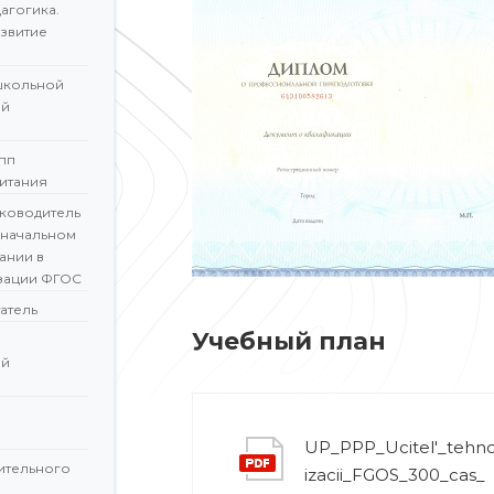
агогика.
звитие
школьной
ой
пп
итания
ководитель
 начальном
ании в
зации ФГОС
атель
Учебный план
ой
UP_PPP_Ucitel'_tehnol
ительного
izacii_FGOS_300_cas_