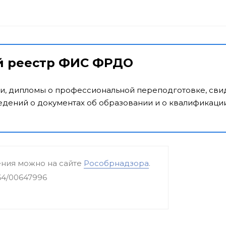
й реестр ФИС ФРДО
и, дипломы о профессиональной переподготовке, свид
дений о документах об образовании и о квалификации
ения можно на сайте
Рособрнадзора
.
64/00647996