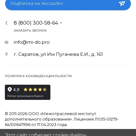
ПОДПИСКА НА РАССЫЛКУ
8 (800) 300-58-64
ЗАКАЗАТЬ ЗВОНОК
info@mi-do.pro
г. Саратов, ул Им Пугачева Е.И., д. 161
ПОЛИТИКА КОНФИДЕНЦИАЛЬНОСТИ
© 2011-2026 ООО «Межотраслевой институт
дополнительного образования». Лицензия Л035-01279-
64/00647996 от 17.04.2023 года.
Этот сайт собирает cookie-файлы,
Продолжая использовать наш сайт, вы даете согласие на