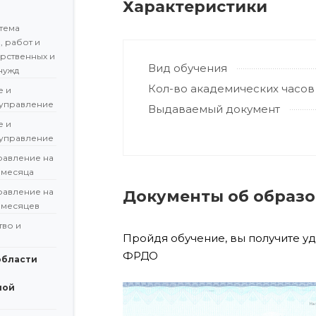
Характеристики
тема
, работ и
арственных и
Вид обучения
нужд
Кол-во академических часов
е и
управление
Выдаваемый документ
е и
управление
равление на
 месяца
равление на
Документы об образ
 месяцев
во и
Пройдя обучение, вы получите у
ФРДО
области
ной