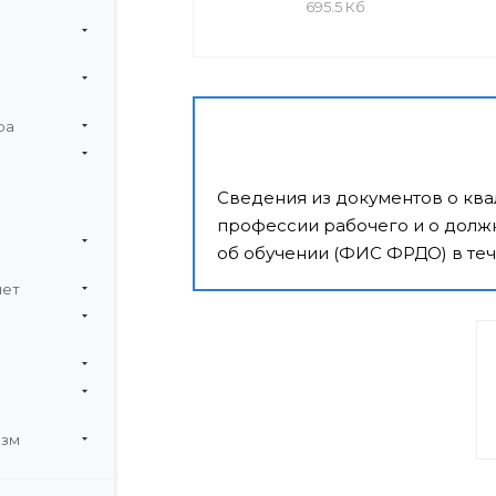
695.5 Кб
ра
Сведения из документов о кв
профессии рабочего и о должн
об обучении (ФИС ФРДО) в теч
чет
изм