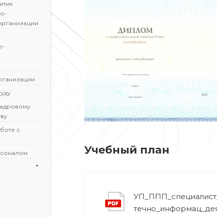
итик
о-
организации
о-
рганизации
уду
кадровому
ву
боте с
Учебный план
рсоналом
УП_ППП_специалист
течно_информац_дея