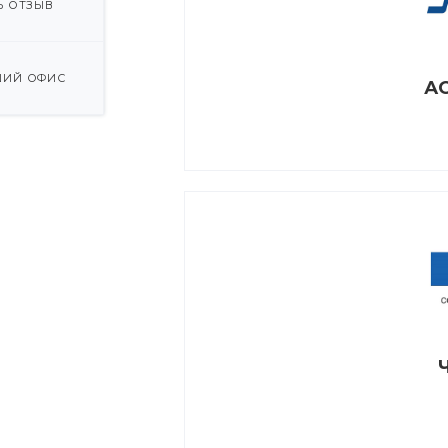
Ь ОТЗЫВ
ИЙ ОФИС
АО