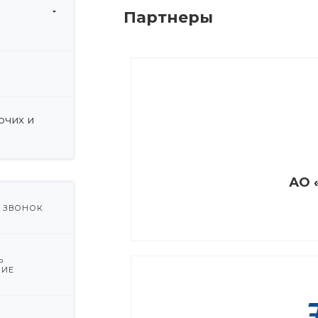
Партнеры
и
очих и
АО 
Ь ЗВОНОК
Ь
НИЕ