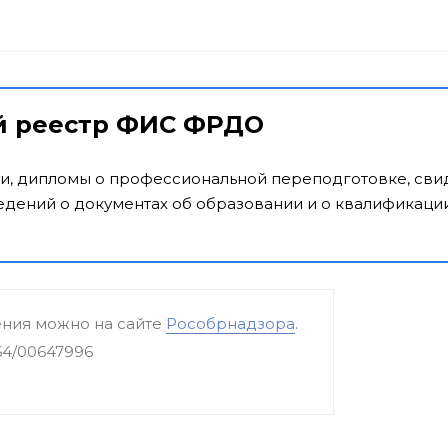
й реестр ФИС ФРДО
и, дипломы о профессиональной переподготовке, свид
дений о документах об образовании и о квалификации
ения можно на сайте
Рособрнадзора
.
64/00647996