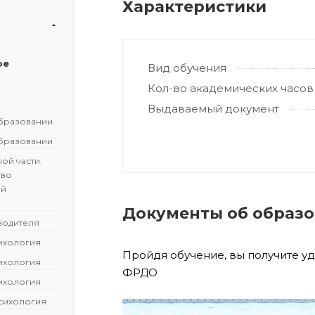
Характеристики
ое
Вид обучения
Кол-во академических часов
Выдаваемый документ
бразовании
бразовании
ой части:
тво
ой
Документы об образ
водителя
сихология
Пройдя обучение, вы получите у
сихология
ФРДО
сихология
сихология