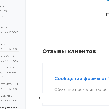
ого
овиях
П
ОС
ИКТ в
зации ФГОС
я в
зации ФГОС
Отзывы клиентов
истории в
зации ФГОС
истории и
в условиях
ОС
Сообщение формы от 
атематики в
зации ФГОС
Обучение проходит в удоб
музыки в
зации ФГОС
 музыки в