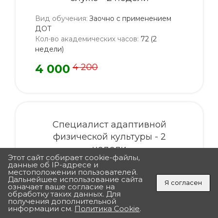
Вид обучения
:
Заочно с применением
ДОТ
Кол-во академических часов
:
72 (2
недели)
4 000
4 200
Специалист адаптивной
физической культуры - 2
недели
Этот сайт собирает cookie-файлы,
данные об IP-адресе и
Вид обучения
:
Заочно с применением
местоположении пользователей.
Дальнейшее использование сайта
ДОТ
Я согласен
означает ваше согласие на
Кол-во академических часов
:
72 (2
обработку таких данных. Для
ПОЛУЧИТЬ ПОДАРОК
недели)
получения дополнительной
«ДЛЯ ВАС ПОДАРОК ОТ ИНСТИТУТА»
информации см.
Политика Cookie
.