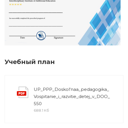
Учебный план
UP_PPP_Doskol'naa_pedagogika_
Vospitanie_i_razvitie_detej_v_DOO_
550
688.1 Кб