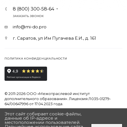
8 (800) 300-58-64
ЗАКАЗАТЬ ЗВОНОК
info@mi-do.pro
г. Саратов, ул Им Пугачева Е.И., д. 161
ПОЛИТИКА КОНФИДЕНЦИАЛЬНОСТИ
© 2011-2026 ООО «Межотраслевой институт
дополнительного образования». Лицензия Л035-01279-
64/00647996 от 17.04.2023 года.
Этот сайт собирает cookie-файлы,
Продолжая использовать наш сайт, вы даете согласие на
данные об IP-адресе и
обработку файлов Cookies и других пользовательских
местоположении пользователей.
данных, в соответствии с
Политикой на обработку
Дальнейшее использование сайта