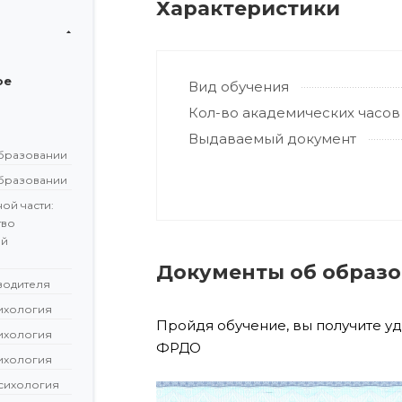
Характеристики
ое
Вид обучения
Кол-во академических часов
Выдаваемый документ
бразовании
бразовании
ой части:
тво
ой
Документы об образ
водителя
сихология
Пройдя обучение, вы получите у
сихология
ФРДО
сихология
сихология