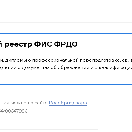
й реестр ФИС ФРДО
и, дипломы о профессиональной переподготовке, свид
дений о документах об образовании и о квалификации
ения можно на сайте
Рособрнадзора
.
64/00647996