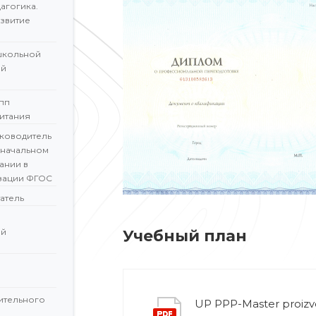
агогика.
звитие
школьной
ой
пп
итания
ководитель
 начальном
ании в
зации ФГОС
атель
ой
Учебный план
ительного
UP PPP-Master proiz