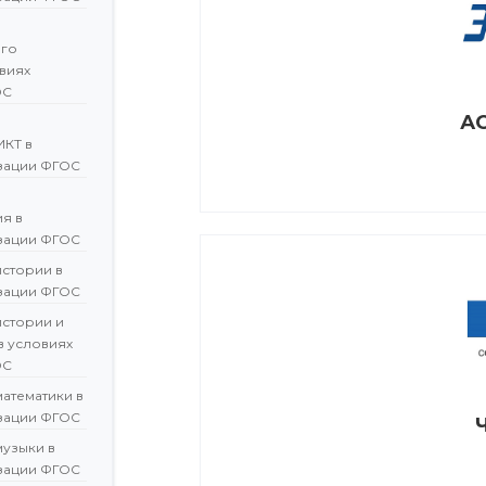
ого
овиях
ОС
АО
ИКТ в
зации ФГОС
я в
зации ФГОС
истории в
зации ФГОС
истории и
в условиях
ОС
атематики в
зации ФГОС
музыки в
зации ФГОС