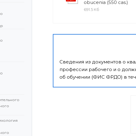
obucenia (550 cas.)
691.5 Кб
го
ор
го
й
Сведения из документов о кв
профессии рабочего и о должн
го
об обучении (ФИС ФРДО) в теч
й
ительного
ного
сихология
ного